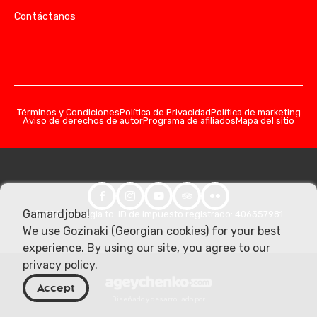
Contáctanos
Términos y Condiciones
Política de Privacidad
Política de marketing
Aviso de derechos de autor
Programa de afiliados
Mapa del sitio
Gamardjoba!
© 2026 Georgia.to. ID de impuesto registrado: 406357981
We use Gozinaki (Georgian cookies) for your best
experience. By using our site, you agree to our
privacy policy
.
Accept
Diseñado y desarrollado por