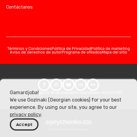
Contáctanos
Términos y Condiciones
Política de Privacidad
Política de marketing
Aviso de derechos de autor
Programa de afiliados
Mapa del sitio
Gamardjoba!
© 2026 Georgia.to. ID de impuesto registrado: 406357981
We use Gozinaki (Georgian cookies) for your best
experience. By using our site, you agree to our
privacy policy
.
Accept
Diseñado y desarrollado por