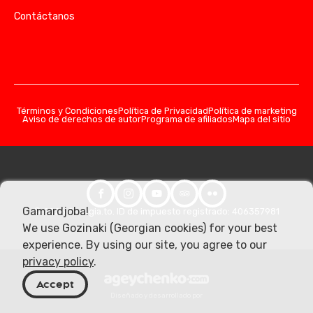
Contáctanos
Términos y Condiciones
Política de Privacidad
Política de marketing
Aviso de derechos de autor
Programa de afiliados
Mapa del sitio
Gamardjoba!
© 2026 Georgia.to. ID de impuesto registrado: 406357981
We use Gozinaki (Georgian cookies) for your best
experience. By using our site, you agree to our
privacy policy
.
Accept
Diseñado y desarrollado por