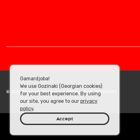
Gamardjoba!
We use Gozinaki (Georgian cookies)
© 2026 Georgia.to. ID de impuesto registrado: 406357981
for your best experience. By using
our site, you agree to our
privacy
policy
.
Accept