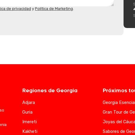
tica de privacidad
y
Política de Marketing
.
Regiones de Georgia
Próximos to
Adjara
Georgia Esencia
aso
Guria
Gran Tour de Ge
Imereti
Joyas del Cáuc
enia
Kakheti
Sabores de Geor