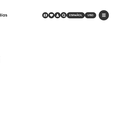
días
ESPAÑOL
USD
i