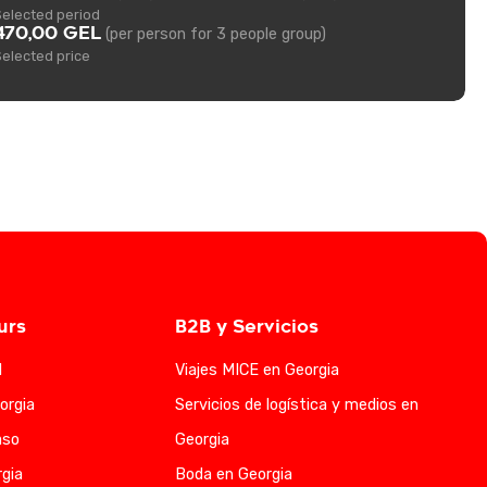
Selected period
470,00 GEL
(per person for 3 people group)
Selected price
urs
B2B y Servicios
l
Viajes MICE en Georgia
orgia
Servicios de logística y medios en
aso
Georgia
gia
Boda en Georgia