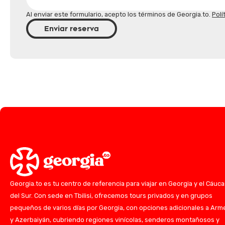
Al enviar este formulario, acepto los términos de Georgia.to.
Polí
Enviar reserva
Georgia.to es tu centro de referencia para viajar en Georgia y el Cáuc
del Sur. Con sede en Tbilisi, ofrecemos tours privados y en grupos
pequeños de varios días por Georgia, con opciones adicionales a Arm
y Azerbaiyán, cubriendo regiones vinícolas, senderos montañosos y