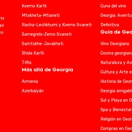
Kvemo Kartli
Cuna del vino
Mtskheta-Mtianeti
Georgia: Aventu
eta
Racha-Lechkhumi y Kvemo Svaneti
Definitiva
gia
Guía de Geo
ios
Samegrelo-Zemo Svaneti
Samtskhe-Javakheti
Vino Georgiano
Shida Kartli
Cocina georgian
Tiflis
Naturaleza y Av
Más allá de Georgia
Cultura y Arte 
Armenia
Historia de Geor
Azerbaiyán
Georgia amigabl
Sol y Playa en G
Spa y Bienestar
Religión en Geor
Compras en Geo