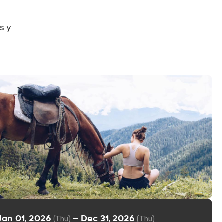
s y
Jan 01, 2026
Dec 31, 2026
—
(Thu)
(Thu)