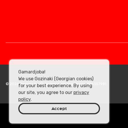
Gamardjoba!
We use Gozinaki (Georgian cookies)
© 2026 Georgia.to. ID de impuesto registrado: 406357981
for your best experience. By using
our site, you agree to our
privacy
policy
.
Accept