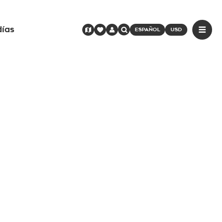
días
ESPAÑOL
USD