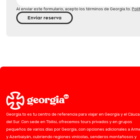
Al enviar este formulario, acepto los términos de Georgia.to.
Polí
Enviar reserva
Georgia.to es tu centro de referencia para viajar en Georgia y el Cáuc
del Sur. Con sede en Tbilisi, ofrecemos tours privados y en grupos
pequeños de varios días por Georgia, con opciones adicionales a Arm
y Azerbaiyán, cubriendo regiones vinícolas, senderos montañosos y