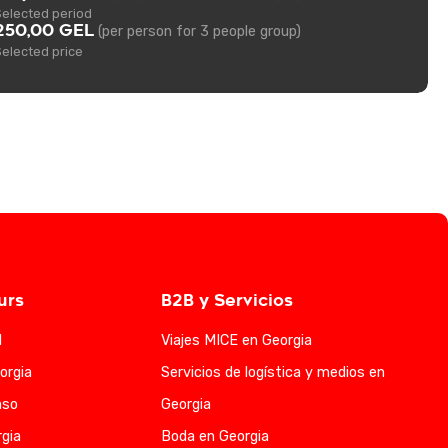
Selected period
250,00 GEL
(per person for 3 people group)
Selected price
urs
B2B y Servicios
l
Viajes MICE en Georgia
orgia
Servicios de logística y medios en
aso
Georgia
gia
Boda en Georgia