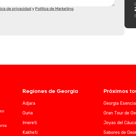
tica de privacidad
y
Política de Marketing
.
Regiones de Georgia
Próximos to
Adjara
Georgia Esencia
aso
Guria
Gran Tour de Ge
Imereti
Joyas del Cáuc
enia
Kakheti
Sabores de Geor