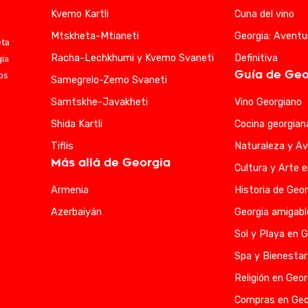
Kvemo Kartli
Cuna del vino
Mtskheta-Mtianeti
Georgia: Aventu
eta
Racha-Lechkhumi y Kvemo Svaneti
Definitiva
gia
Guía de Geo
ios
Samegrelo-Zemo Svaneti
Samtskhe-Javakheti
Vino Georgiano
Shida Kartli
Cocina georgian
Tiflis
Naturaleza y Av
Más allá de Georgia
Cultura y Arte 
Armenia
Historia de Geor
Azerbaiyán
Georgia amigabl
Sol y Playa en G
Spa y Bienestar
Religión en Geor
Compras en Geo