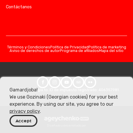
Contáctanos
Términos y Condiciones
Política de Privacidad
Política de marketing
Aviso de derechos de autor
Programa de afiliados
Mapa del sitio
Gamardjoba!
© 2026 Georgia.to. ID de impuesto registrado: 406357981
We use Gozinaki (Georgian cookies) for your best
experience. By using our site, you agree to our
privacy policy
.
Accept
Diseñado y desarrollado por