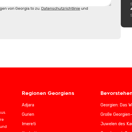
gen von Georgia.to zu.
Datenschutzrichtlinie
und
Regionen Georgiens
Bevorstehe
Adjara
Georgien: Das W
sus.
Gurien
Große Georgien
ere
Imereti
Juwelen des Ka
 und