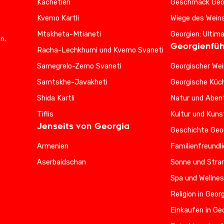
Kachetien
Geschmack Geo
Kvemo Kartli
Wiege des Wein
Mtskheta-Mtianeti
Georgien: Ultim
n,
Georgienfüh
Racha-Lechkhumi und Kvemo Svaneti
Samegrelo-Zemo Svaneti
Georgischer Wei
Samtskhe-Javakheti
Georgische Küc
Shida Kartli
Natur und Abent
Tiflis
Kultur und Kuns
Jenseits von Georgia
Geschichte Geo
Armenien
Familienfreundl
Aserbaidschan
Sonne und Stran
Spa und Wellnes
Religion in Geor
Einkaufen in Ge