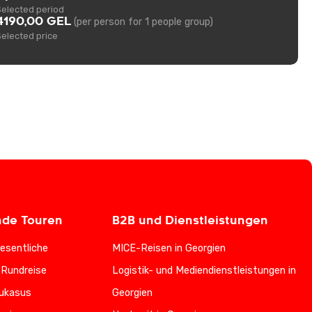
Selected period
4190,00 GEL
(per person for 1 people group)
Selected price
nde Touren
B2B und Dienstleistungen
esentliche
MICE-Reisen in Georgien
-Rundreise
Logistik- und Mediendienstleistungen in
ukasus
Georgien