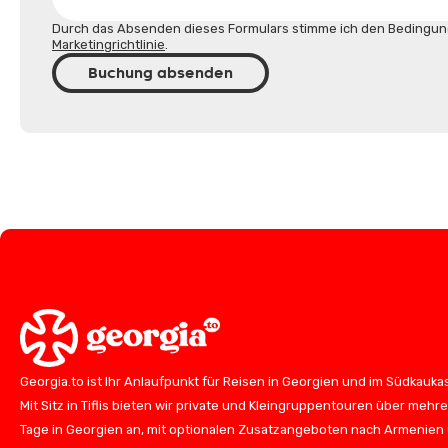
Durch das Absenden dieses Formulars stimme ich den Bedingun
Marketingrichtlinie
.
Buchung absenden
Georgia.to ist Ihr Anlaufpunkt für Reisen in Georgien und im Südkauka
Mit Sitz in Tiflis bieten wir private und Kleingruppentouren über mehr
Tage in Georgien an, mit optionalen Zusatzangeboten nach Armenien