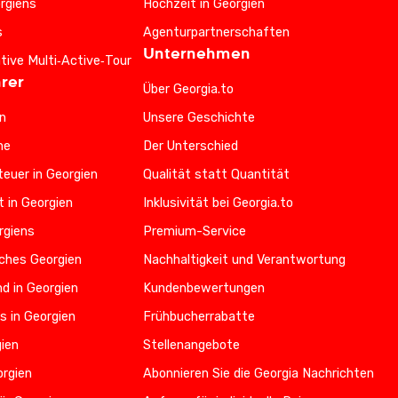
rgiens
Hochzeit in Georgien
s
Agenturpartnerschaften
Unternehmen
ative Multi‑Active‑Tour
rer
Über Georgia.to
n
Unsere Geschichte
he
Der Unterschied
euer in Georgien
Qualität statt Quantität
t in Georgien
Inklusivität bei Georgia.to
rgiens
Premium-Service
iches Georgien
Nachhaltigkeit und Verantwortung
d in Georgien
Kundenbewertungen
s in Georgien
Frühbucherrabatte
gien
Stellenangebote
orgien
Abonnieren Sie die Georgia Nachrichten