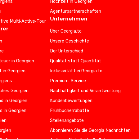
rgiens
Hochzeit in Georgien
s
Agenturpartnerschaften
Unternehmen
ative Multi‑Active‑Tour
rer
Über Georgia.to
n
Unsere Geschichte
he
Der Unterschied
euer in Georgien
Qualität statt Quantität
t in Georgien
Inklusivität bei Georgia.to
rgiens
Premium-Service
iches Georgien
Nachhaltigkeit und Verantwortung
d in Georgien
Kundenbewertungen
s in Georgien
Frühbucherrabatte
gien
Stellenangebote
orgien
Abonnieren Sie die Georgia Nachrichten