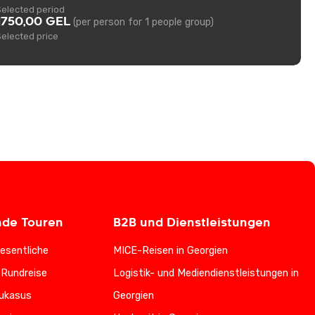
Selected period
1750,00 GEL
(per person for 1 people group)
Selected price
nde Touren
B2B und Dienstleistungen
esentliche
MICE-Reisen in Georgien
-Rundreise
Logistik- und Mediendienstleistungen in
ukasus
Georgien