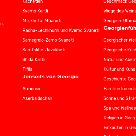
Kachetien
Geschmack Geo
Kvemo Kartli
Wiege des Wein
Mtskheta-Mtianeti
Georgien: Ultim
n,
Georgienfüh
Racha-Lechkhumi und Kvemo Svaneti
Samegrelo-Zemo Svaneti
Georgischer Wei
Samtskhe-Javakheti
Georgische Küc
Shida Kartli
Natur und Abent
Tiflis
Kultur und Kuns
Jenseits von Georgia
Geschichte Geo
Armenien
Familienfreundl
Aserbaidschan
Sonne und Stran
Spa und Wellnes
Religion in Geor
Einkaufen in Ge