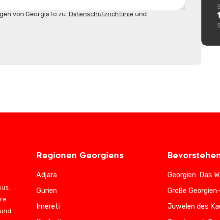
gen von Georgia.to zu.
Datenschutzrichtlinie
und
Regionen Georgiens
Bevorstehe
Adjara
Georgien: Das W
sus.
Gurien
Große Georgien
ere
Imereti
Juwelen des Ka
 und