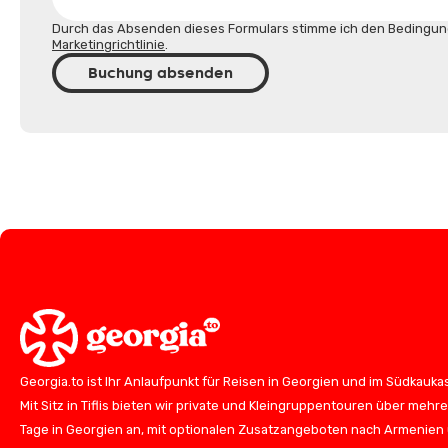
Durch das Absenden dieses Formulars stimme ich den Bedingun
Marketingrichtlinie
.
Buchung absenden
Georgia.to ist Ihr Anlaufpunkt für Reisen in Georgien und im Südkauka
Mit Sitz in Tiflis bieten wir private und Kleingruppentouren über mehr
Tage in Georgien an, mit optionalen Zusatzangeboten nach Armenien