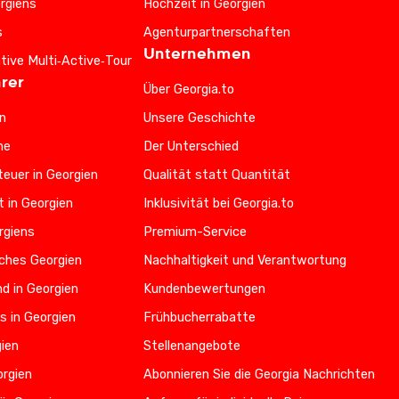
rgiens
Hochzeit in Georgien
s
Agenturpartnerschaften
Unternehmen
ative Multi‑Active‑Tour
rer
Über Georgia.to
n
Unsere Geschichte
he
Der Unterschied
euer in Georgien
Qualität statt Quantität
t in Georgien
Inklusivität bei Georgia.to
rgiens
Premium-Service
iches Georgien
Nachhaltigkeit und Verantwortung
d in Georgien
Kundenbewertungen
s in Georgien
Frühbucherrabatte
gien
Stellenangebote
orgien
Abonnieren Sie die Georgia Nachrichten