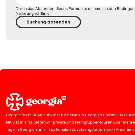
Durch das Absenden dieses Formulars stimme ich den Bedingun
Marketingrichtlinie
.
Buchung absenden
Georgia.to ist Ihr Anlaufpunkt für Reisen in Georgien und im Südkauka
Mit Sitz in Tiflis bieten wir private und Kleingruppentouren über mehr
Tage in Georgien an, mit optionalen Zusatzangeboten nach Armenien