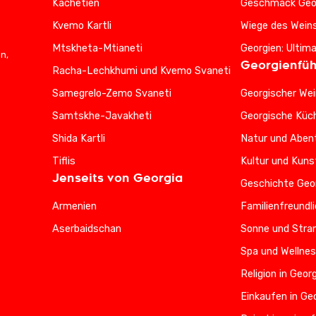
Kachetien
Geschmack Geo
Kvemo Kartli
Wiege des Wein
Mtskheta-Mtianeti
Georgien: Ultim
n,
Georgienfüh
Racha-Lechkhumi und Kvemo Svaneti
Samegrelo-Zemo Svaneti
Georgischer Wei
Samtskhe-Javakheti
Georgische Küc
Shida Kartli
Natur und Abent
Tiflis
Kultur und Kuns
Jenseits von Georgia
Geschichte Geo
Armenien
Familienfreundl
Aserbaidschan
Sonne und Stran
Spa und Wellnes
Religion in Geor
Einkaufen in Ge