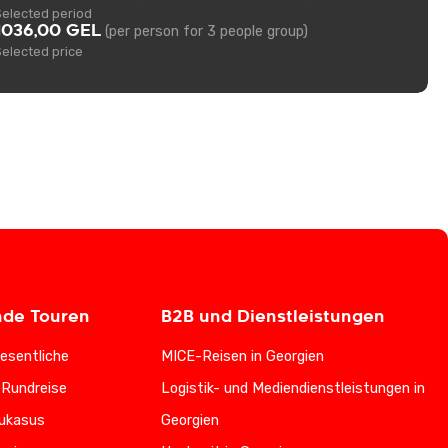
Selected period
1036,00 GEL
(per person for 3 people group)
Selected price
nde Touren
B2B und Dienstleistungen
esentliche
MICE-Reisen in Georgien
-Rundreise
Logistik- und Mediendienstleistungen in
ukasus
Georgien