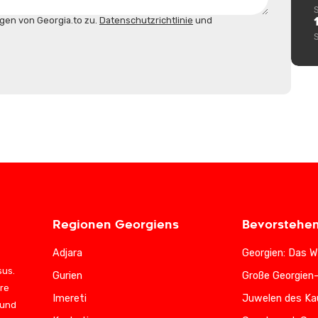
gen von Georgia.to zu.
Datenschutzrichtlinie
und
Regionen Georgiens
Bevorstehe
Adjara
Georgien: Das W
sus.
Gurien
Große Georgien
ere
Imereti
Juwelen des Ka
 und