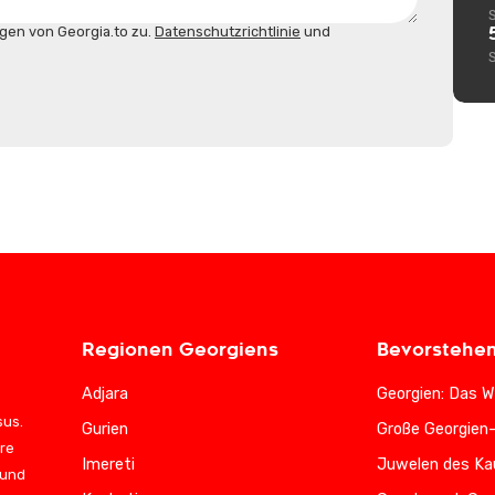
gen von Georgia.to zu.
Datenschutzrichtlinie
und
Regionen Georgiens
Bevorstehe
Adjara
Georgien: Das W
sus.
Gurien
Große Georgien
ere
Imereti
Juwelen des Ka
 und