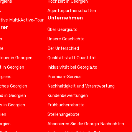
rgiens
Hochzeit in Georgien
s
Agenturpartnerschaften
Unternehmen
ative Multi‑Active‑Tour
rer
Über Georgia.to
n
Unsere Geschichte
he
Der Unterschied
euer in Georgien
Qualität statt Quantität
t in Georgien
Inklusivität bei Georgia.to
rgiens
Premium-Service
iches Georgien
Nachhaltigkeit und Verantwortung
d in Georgien
Kundenbewertungen
s in Georgien
Frühbucherrabatte
gien
Stellenangebote
orgien
Abonnieren Sie die Georgia Nachrichten