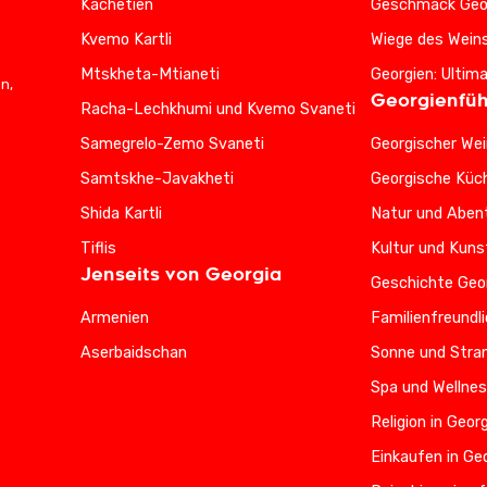
Kachetien
Geschmack Geo
Kvemo Kartli
Wiege des Wein
Mtskheta-Mtianeti
Georgien: Ultim
n,
Georgienfüh
Racha-Lechkhumi und Kvemo Svaneti
Samegrelo-Zemo Svaneti
Georgischer Wei
Samtskhe-Javakheti
Georgische Küc
Shida Kartli
Natur und Abent
Tiflis
Kultur und Kuns
Jenseits von Georgia
Geschichte Geo
Armenien
Familienfreundl
Aserbaidschan
Sonne und Stran
Spa und Wellnes
Religion in Geor
Einkaufen in Ge