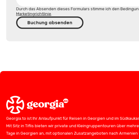
Durch das Absenden dieses Formulars stimme ich den Bedingun
Marketingrichtlinie
.
Buchung absenden
Georgia.to ist Ihr Anlaufpunkt für Reisen in Georgien und im Südkauka
Mit Sitz in Tiflis bieten wir private und Kleingruppentouren über mehr
Tage in Georgien an, mit optionalen Zusatzangeboten nach Armenien