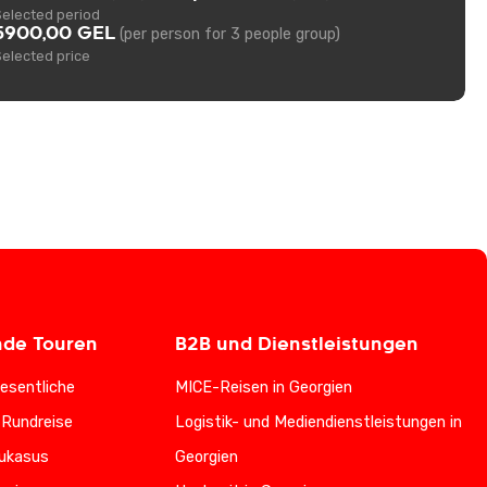
Selected period
5900,00 GEL
(per person for 3 people group)
Selected price
nde Touren
B2B und Dienstleistungen
esentliche
MICE-Reisen in Georgien
-Rundreise
Logistik- und Mediendienstleistungen in
ukasus
Georgien