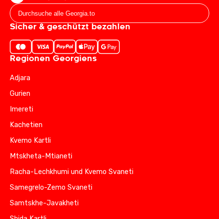
Sicher & geschützt bezahlen
Regionen Georgiens
Adjara
Gurien
Imereti
Kachetien
Kvemo Kartli
Mtskheta-Mtianeti
Racha-Lechkhumi und Kvemo Svaneti
Samegrelo-Zemo Svaneti
Samtskhe-Javakheti
Shida Kartli