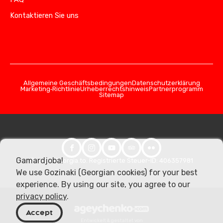
Kontaktieren Sie uns
Allgemeine Geschäftsbedingungen
Datenschutzerklärung
Marketing‑Richtlinie
Urheberrechtshinweis
Partnerprogramm
Sitemap
Gamardjoba!
© 2026 Georgia.to. Registrierte Steuer-ID: 406357981
We use Gozinaki (Georgian cookies) for your best
experience. By using our site, you agree to our
privacy policy
.
Accept
Entwickelt & gestaltet von