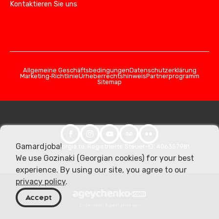
Kontaktieren Sie uns
Allgemeine Geschäftsbedingungen
Datenschutzerklärung
Marketing‑Richtlinie
Urheberrechtshinweis
Partnerprogramm
Sitemap
Gamardjoba!
© 2026 Georgia.to. Registrierte Steuer-ID: 406357981
We use Gozinaki (Georgian cookies) for your best
experience. By using our site, you agree to our
privacy policy
.
Accept
Entwickelt & gestaltet von