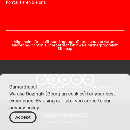
Kontaktieren Sie uns
Allgemeine Geschäftsbedingungen
Datenschutzerklärung
Marketing‑Richtlinie
Urheberrechtshinweis
Partnerprogramm
Sitemap
Gamardjoba!
© 2026 Georgia.to. Registrierte Steuer-ID: 406357981
We use Gozinaki (Georgian cookies) for your best
experience. By using our site, you agree to our
privacy policy
.
Accept
Entwickelt & gestaltet von