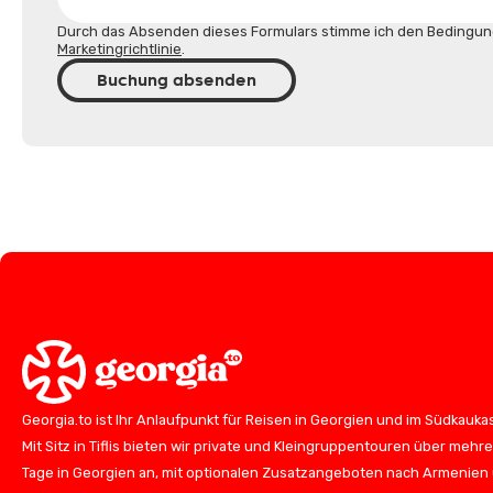
Durch das Absenden dieses Formulars stimme ich den Bedingun
Marketingrichtlinie
.
Buchung absenden
Georgia.to ist Ihr Anlaufpunkt für Reisen in Georgien und im Südkauka
Mit Sitz in Tiflis bieten wir private und Kleingruppentouren über mehr
Tage in Georgien an, mit optionalen Zusatzangeboten nach Armenien