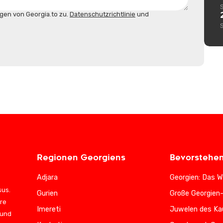
gen von Georgia.to zu.
Datenschutzrichtlinie
und
Regionen Georgiens
Bevorstehe
Adjara
Georgien: Das W
sus.
Gurien
Große Georgien
ere
Imereti
Juwelen des Ka
 und