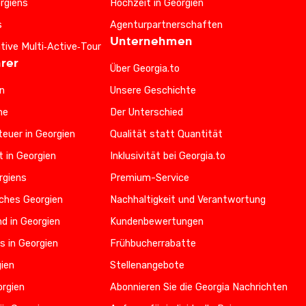
rgiens
Hochzeit in Georgien
s
Agenturpartnerschaften
Unternehmen
ative Multi‑Active‑Tour
rer
Über Georgia.to
n
Unsere Geschichte
he
Der Unterschied
euer in Georgien
Qualität statt Quantität
t in Georgien
Inklusivität bei Georgia.to
rgiens
Premium-Service
iches Georgien
Nachhaltigkeit und Verantwortung
d in Georgien
Kundenbewertungen
s in Georgien
Frühbucherrabatte
gien
Stellenangebote
orgien
Abonnieren Sie die Georgia Nachrichten