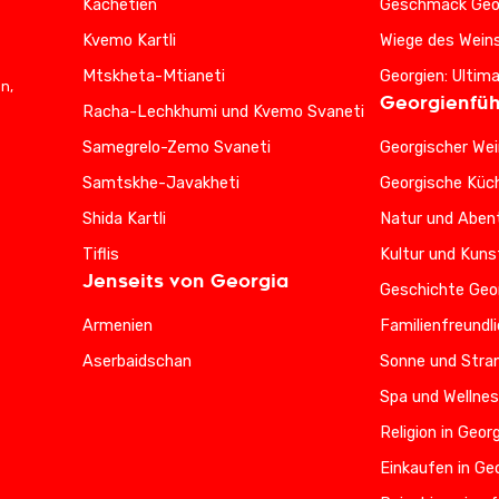
Kachetien
Geschmack Geo
Kvemo Kartli
Wiege des Wein
Mtskheta-Mtianeti
Georgien: Ultim
n,
Georgienfüh
Racha-Lechkhumi und Kvemo Svaneti
Samegrelo-Zemo Svaneti
Georgischer Wei
Samtskhe-Javakheti
Georgische Küc
Shida Kartli
Natur und Abent
Tiflis
Kultur und Kuns
Jenseits von Georgia
Geschichte Geo
Armenien
Familienfreundl
Aserbaidschan
Sonne und Stran
Spa und Wellnes
Religion in Geor
Einkaufen in Ge