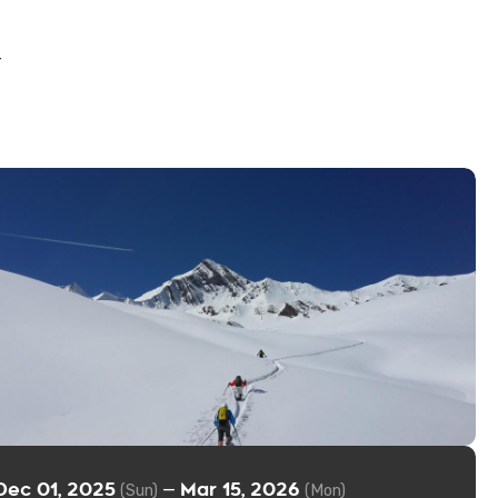
r
Dec 01, 2025
Mar 15, 2026
—
(Sun)
(Mon)