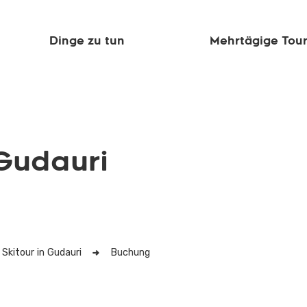
Dinge zu tun
Mehrtägige Tou
 Gudauri
Skitour in Gudauri
Buchung