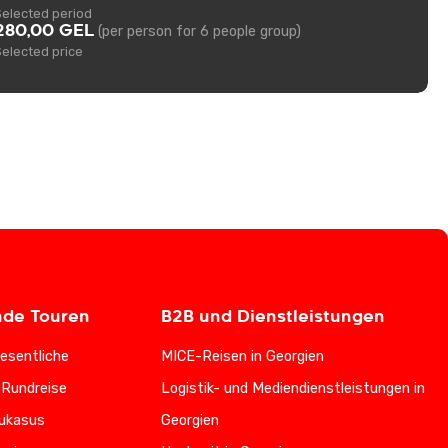
Selected period
280,00 GEL
(per person for 6 people group)
Selected price
nde Touren
B2B und Dienstleistungen
esentliche
MICE-Reisen in Georgien
-Rundreise
Logistik- und Mediendienstleistungen in
ukasus
Georgien