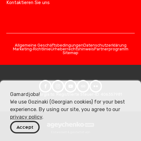
Kontaktieren Sie uns
Allgemeine Geschäftsbedingungen
Datenschutzerklärung
Marketing‑Richtlinie
Urheberrechtshinweis
Partnerprogramm
Sitemap
Gamardjoba!
© 2026 Georgia.to. Registrierte Steuer-ID: 406357981
We use Gozinaki (Georgian cookies) for your best
experience. By using our site, you agree to our
privacy policy
.
Accept
Entwickelt & gestaltet von