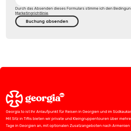
Durch das Absenden dieses Formulars stimme ich den Bedingun
Marketingrichtlinie
.
Buchung absenden
Georgia.to ist Ihr Anlaufpunkt für Reisen in Georgien und im Südkauka
Mit Sitz in Tiflis bieten wir private und Kleingruppentouren über mehr
Tage in Georgien an, mit optionalen Zusatzangeboten nach Armenien