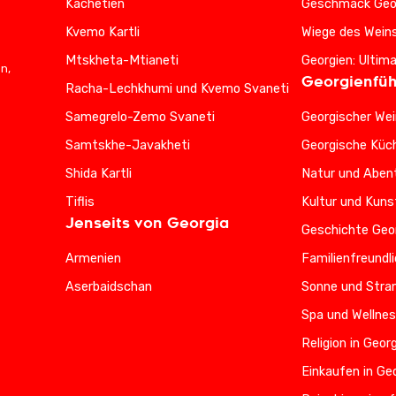
Kachetien
Geschmack Geo
Kvemo Kartli
Wiege des Wein
Mtskheta-Mtianeti
Georgien: Ultim
n,
Georgienfüh
Racha-Lechkhumi und Kvemo Svaneti
Samegrelo-Zemo Svaneti
Georgischer Wei
Samtskhe-Javakheti
Georgische Küc
Shida Kartli
Natur und Abent
Tiflis
Kultur und Kuns
Jenseits von Georgia
Geschichte Geo
Armenien
Familienfreundl
Aserbaidschan
Sonne und Stran
Spa und Wellnes
Religion in Geor
Einkaufen in Ge