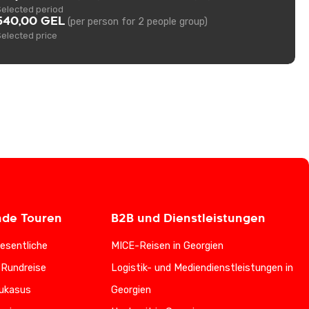
Selected period
540,00 GEL
(per person for 2 people group)
Selected price
nde Touren
B2B und Dienstleistungen
esentliche
MICE-Reisen in Georgien
-Rundreise
Logistik- und Mediendienstleistungen in
ukasus
Georgien