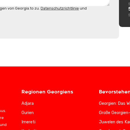
gen von Georgia.to zu.
Datenschutzrichtlinie
und
Regionen Georgiens
Bevorstehe
Adjara
Georgien: Das W
sus.
Gurien
Große Georgien
ere
Imereti
Juwelen des Ka
 und