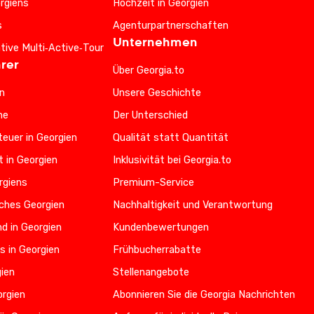
rgiens
Hochzeit in Georgien
s
Agenturpartnerschaften
Unternehmen
ative Multi‑Active‑Tour
rer
Über Georgia.to
n
Unsere Geschichte
he
Der Unterschied
euer in Georgien
Qualität statt Quantität
t in Georgien
Inklusivität bei Georgia.to
rgiens
Premium-Service
iches Georgien
Nachhaltigkeit und Verantwortung
d in Georgien
Kundenbewertungen
s in Georgien
Frühbucherrabatte
gien
Stellenangebote
orgien
Abonnieren Sie die Georgia Nachrichten