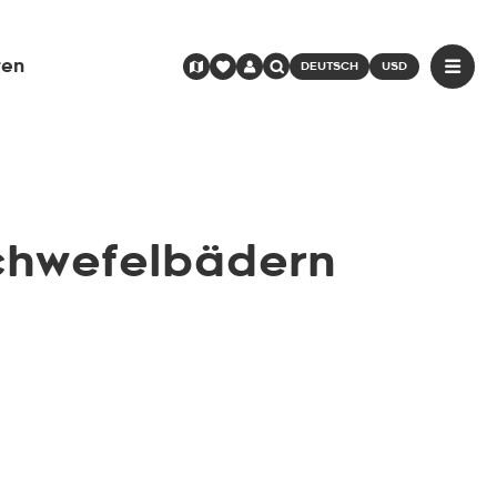
ren
DEUTSCH
USD
chwefelbädern