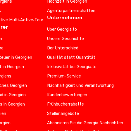
rgiens
Hochzeit in Georgien
s
Agenturpartnerschaften
Unternehmen
ative Multi‑Active‑Tour
rer
Über Georgia.to
n
Unsere Geschichte
he
Der Unterschied
euer in Georgien
Qualität statt Quantität
t in Georgien
Inklusivität bei Georgia.to
rgiens
Premium-Service
iches Georgien
Nachhaltigkeit und Verantwortung
d in Georgien
Kundenbewertungen
s in Georgien
Frühbucherrabatte
gien
Stellenangebote
orgien
Abonnieren Sie die Georgia Nachrichten