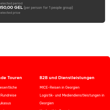
Selected period
350,00 GEL
(per person for 1 people group)
Selected price
nde Touren
B2B und Dienstleistungen
esentliche
MICE-Reisen in Georgien
-Rundreise
Logistik- und Mediendienstleistungen in
ukasus
Georgien