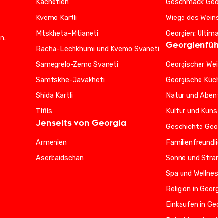
Kachetien
Geschmack Geo
Kvemo Kartli
Wiege des Wein
Mtskheta-Mtianeti
Georgien: Ultim
n,
Georgienfüh
Racha-Lechkhumi und Kvemo Svaneti
Samegrelo-Zemo Svaneti
Georgischer Wei
Samtskhe-Javakheti
Georgische Küc
Shida Kartli
Natur und Abent
Tiflis
Kultur und Kuns
Jenseits von Georgia
Geschichte Geo
Armenien
Familienfreundl
Aserbaidschan
Sonne und Stran
Spa und Wellnes
Religion in Geor
Einkaufen in Ge