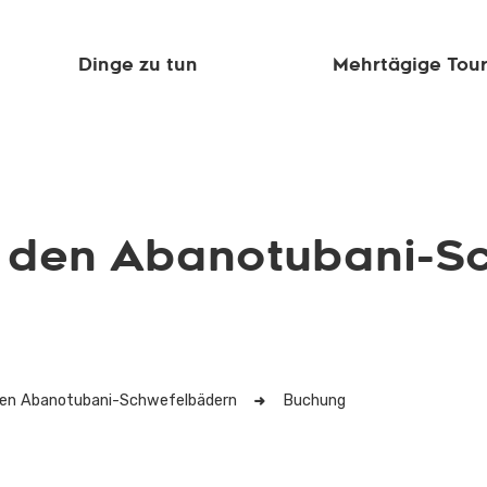
Dinge zu tun
Mehrtägige Tou
n den Abanotubani-S
 den Abanotubani-Schwefelbädern
Buchung