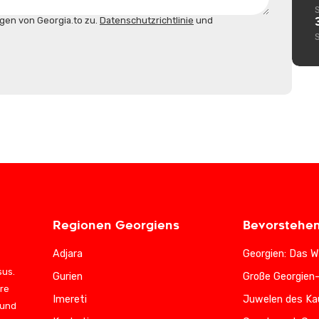
gen von Georgia.to zu.
Datenschutzrichtlinie
und
Regionen Georgiens
Bevorstehe
Adjara
Georgien: Das W
sus.
Gurien
Große Georgien
ere
Imereti
Juwelen des Ka
 und