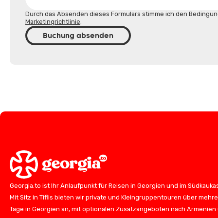
Durch das Absenden dieses Formulars stimme ich den Bedingun
Marketingrichtlinie
.
Buchung absenden
Georgia.to ist Ihr Anlaufpunkt für Reisen in Georgien und im Südkauka
Mit Sitz in Tiflis bieten wir private und Kleingruppentouren über mehr
Tage in Georgien an, mit optionalen Zusatzangeboten nach Armenien