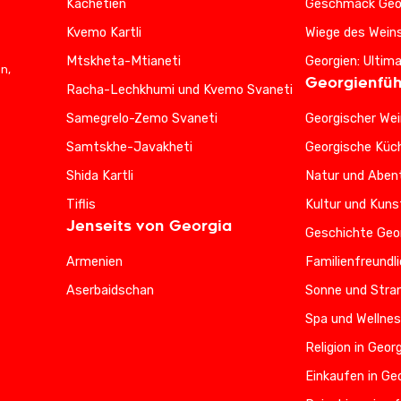
Kachetien
Geschmack Geo
Kvemo Kartli
Wiege des Wein
Mtskheta-Mtianeti
Georgien: Ultim
n,
Georgienfüh
Racha-Lechkhumi und Kvemo Svaneti
Samegrelo-Zemo Svaneti
Georgischer Wei
Samtskhe-Javakheti
Georgische Küc
Shida Kartli
Natur und Abent
Tiflis
Kultur und Kuns
Jenseits von Georgia
Geschichte Geo
Armenien
Familienfreundl
Aserbaidschan
Sonne und Stran
Spa und Wellnes
Religion in Geor
Einkaufen in Ge