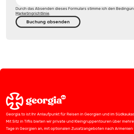
Durch das Absenden dieses Formulars stimme ich den Bedingun
Marketingrichtlinie
.
Buchung absenden
Georgia.to ist Ihr Anlaufpunkt für Reisen in Georgien und im Südkauka
Mit Sitz in Tiflis bieten wir private und Kleingruppentouren über mehr
Tage in Georgien an, mit optionalen Zusatzangeboten nach Armenien