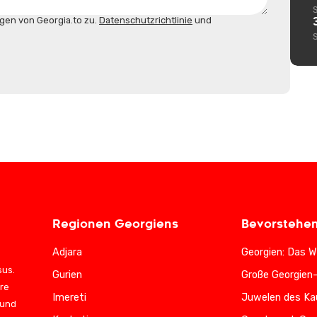
gen von Georgia.to zu.
Datenschutzrichtlinie
und
Regionen Georgiens
Bevorstehe
Adjara
Georgien: Das W
sus.
Gurien
Große Georgien
ere
Imereti
Juwelen des Ka
 und