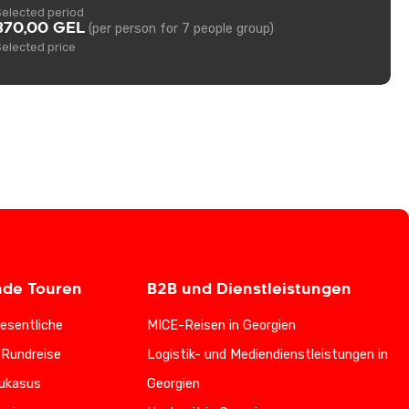
Selected period
370,00 GEL
(per person for 7 people group)
Selected price
nde Touren
B2B und Dienstleistungen
esentliche
MICE-Reisen in Georgien
-Rundreise
Logistik- und Mediendienstleistungen in
ukasus
Georgien