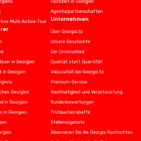
rgiens
Hochzeit in Georgien
s
Agenturpartnerschaften
Unternehmen
ative Multi‑Active‑Tour
rer
Über Georgia.to
n
Unsere Geschichte
he
Der Unterschied
euer in Georgien
Qualität statt Quantität
t in Georgien
Inklusivität bei Georgia.to
rgiens
Premium-Service
iches Georgien
Nachhaltigkeit und Verantwortung
d in Georgien
Kundenbewertungen
s in Georgien
Frühbucherrabatte
gien
Stellenangebote
orgien
Abonnieren Sie die Georgia Nachrichten