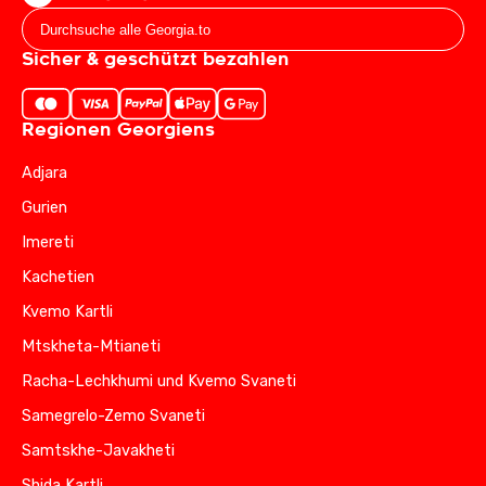
Sicher & geschützt bezahlen
Regionen Georgiens
Adjara
Gurien
Imereti
Kachetien
Kvemo Kartli
Mtskheta-Mtianeti
Racha-Lechkhumi und Kvemo Svaneti
Samegrelo-Zemo Svaneti
Samtskhe-Javakheti
Shida Kartli