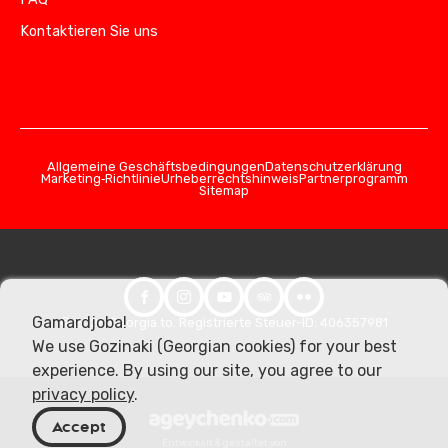
Kontaktieren Sie uns
Allgemeine Geschäftsbedingungen
Datenschutzerklärung
Marketing‑Richtlinie
Urheberrechtshinweis
Partnerprogramm
Sitemap
Gamardjoba!
© 2026 Georgia.to. Registrierte Steuer-ID: 406357981
We use Gozinaki (Georgian cookies) for your best
experience. By using our site, you agree to our
privacy policy
.
Accept
Entwickelt & gestaltet von