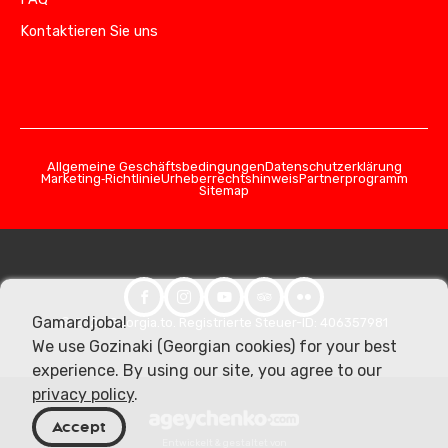
Kontaktieren Sie uns
Allgemeine Geschäftsbedingungen
Datenschutzerklärung
Marketing‑Richtlinie
Urheberrechtshinweis
Partnerprogramm
Sitemap
Gamardjoba!
© 2026 Georgia.to. Registrierte Steuer-ID: 406357981
We use Gozinaki (Georgian cookies) for your best
experience. By using our site, you agree to our
privacy policy
.
Accept
Entwickelt & gestaltet von