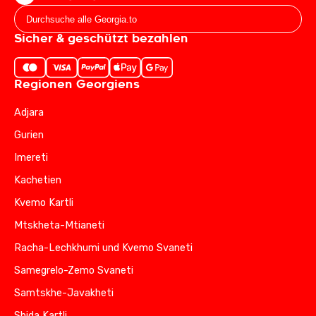
Sicher & geschützt bezahlen
Regionen Georgiens
Adjara
Gurien
Imereti
Kachetien
Kvemo Kartli
Mtskheta-Mtianeti
Racha-Lechkhumi und Kvemo Svaneti
Samegrelo-Zemo Svaneti
Samtskhe-Javakheti
Shida Kartli