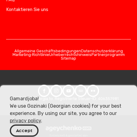
Kontaktieren Sie uns
Allgemeine Geschäftsbedingungen
Datenschutzerklärung
Marketing‑Richtlinie
Urheberrechtshinweis
Partnerprogramm
Sitemap
Gamardjoba!
© 2026 Georgia.to. Registrierte Steuer-ID: 406357981
We use Gozinaki (Georgian cookies) for your best
experience. By using our site, you agree to our
privacy policy
.
Accept
Entwickelt & gestaltet von