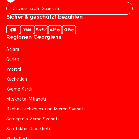
Sicher & geschützt bezahlen
Regionen Georgiens
Adjara
Gurien
Imereti
Kachetien
Kvemo Kartli
Mtskheta-Mtianeti
Racha-Lechkhumi und Kvemo Svaneti
Samegrelo-Zemo Svaneti
Samtskhe-Javakheti
Shida Kartli