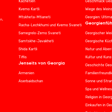
Kachetien
Geschmack Geo
Kvemo Kartli
Wiege des Wein
Mtskheta-Mtianeti
Georgien: Ultim
n,
Georgienfüh
Racha-Lechkhumi und Kvemo Svaneti
Samegrelo-Zemo Svaneti
Georgischer Wei
Samtskhe-Javakheti
Georgische Küc
Shida Kartli
Natur und Abent
Tiflis
Kultur und Kuns
Jenseits von Georgia
Geschichte Geo
Armenien
Familienfreundl
Aserbaidschan
Sonne und Stran
Spa und Wellnes
Religion in Geor
Einkaufen in Ge