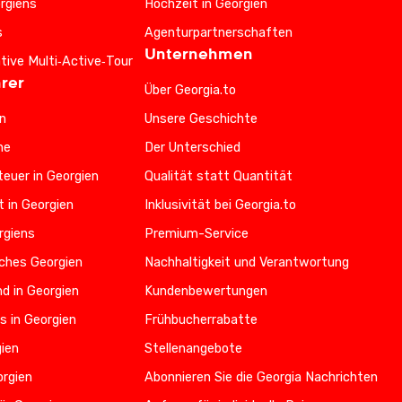
rgiens
Hochzeit in Georgien
s
Agenturpartnerschaften
Unternehmen
ative Multi‑Active‑Tour
rer
Über Georgia.to
n
Unsere Geschichte
he
Der Unterschied
euer in Georgien
Qualität statt Quantität
t in Georgien
Inklusivität bei Georgia.to
rgiens
Premium-Service
iches Georgien
Nachhaltigkeit und Verantwortung
d in Georgien
Kundenbewertungen
s in Georgien
Frühbucherrabatte
gien
Stellenangebote
orgien
Abonnieren Sie die Georgia Nachrichten