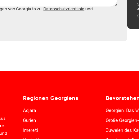
gen von Georgia.to zu.
Datenschutzrichtlinie
und
Regionen Georgiens
Bevorstehe
Adjara
Georgien: Das W
sus.
Gurien
Große Georgien
ere
Imereti
Juwelen des Ka
 und