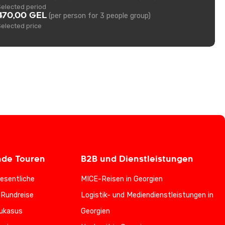
Selected period
470,00 GEL
(per person for 3 people group)
Selected price
nde Touren
B2B und Dienstleistungen
esentliche
MICE-Reisen in Georgien
-Rundreise
Logistik- und Mediendienstleistungen in
ukasus
Georgien