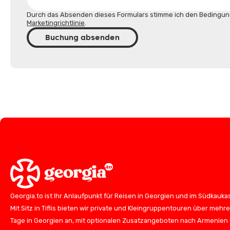
Durch das Absenden dieses Formulars stimme ich den Bedingun
Marketingrichtlinie
.
Buchung absenden
Georgia.to ist Ihr Anlaufpunkt für Reisen in Georgien und im Südkauka
Mit Sitz in Tiflis bieten wir private und Kleingruppentouren über mehr
Tage in Georgien an, mit optionalen Zusatzangeboten nach Armenien