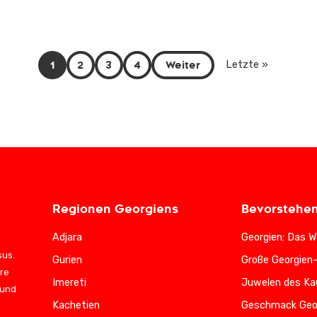
1
2
3
4
Weiter
Letzte »
Regionen Georgiens
Bevorstehe
Adjara
Georgien: Das W
sus.
Gurien
Große Georgien
ere
Imereti
Juwelen des Ka
 und
Kachetien
Geschmack Geo