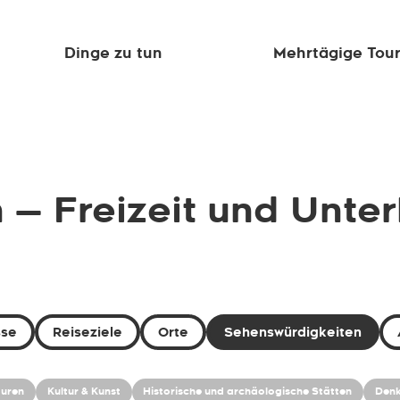
Dinge zu tun
Mehrtägige Tou
— Freizeit und Unte
sse
Reiseziele
Orte
Sehenswürdigkeiten
turen
Kultur & Kunst
Historische und archäologische Stätten
Denk