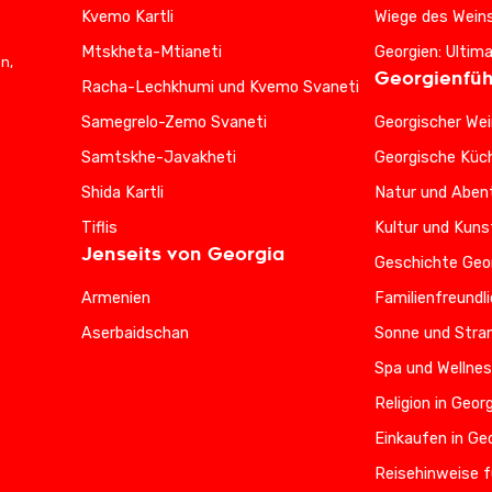
Kvemo Kartli
Wiege des Wein
Mtskheta-Mtianeti
Georgien: Ultim
n,
Georgienfüh
Racha-Lechkhumi und Kvemo Svaneti
Samegrelo-Zemo Svaneti
Georgischer Wei
Samtskhe-Javakheti
Georgische Küc
Shida Kartli
Natur und Abent
Tiflis
Kultur und Kuns
Jenseits von Georgia
Geschichte Geo
Armenien
Familienfreundl
Aserbaidschan
Sonne und Stran
Spa und Wellnes
Religion in Geor
Einkaufen in Ge
Reisehinweise f