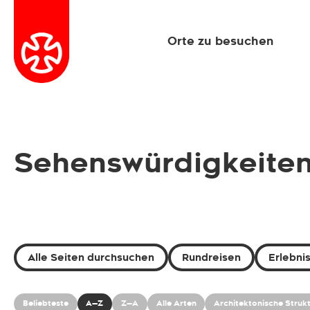
Orte zu besuchen
Sehenswürdigkeiten 
Alle Seiten durchsuchen
Rundreisen
Erlebni
Beliebteste
A—Z
Z—A
Alle Arten
Architektonische Struk