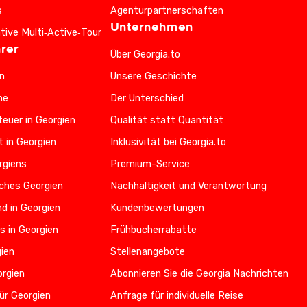
s
Agenturpartnerschaften
Unternehmen
ative Multi‑Active‑Tour
rer
Über Georgia.to
n
Unsere Geschichte
he
Der Unterschied
euer in Georgien
Qualität statt Quantität
t in Georgien
Inklusivität bei Georgia.to
rgiens
Premium-Service
iches Georgien
Nachhaltigkeit und Verantwortung
d in Georgien
Kundenbewertungen
s in Georgien
Frühbucherrabatte
gien
Stellenangebote
orgien
Abonnieren Sie die Georgia Nachrichten
ür Georgien
Anfrage für individuelle Reise