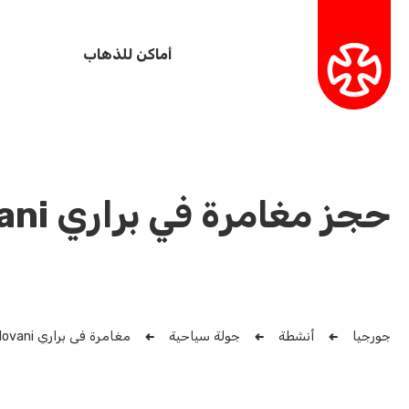
أماكن للذهاب
حجز مغامرة في براري Vashlovani
جورجيا
أنشطة
جولة سياحية
مغامرة في براري Vashlovani