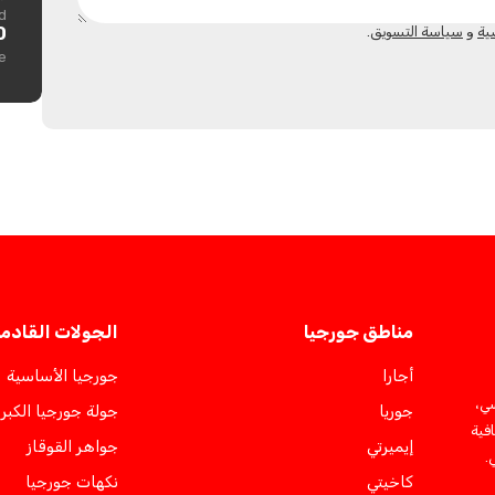
d
ية
و
سياسة التسويق
.
L
e
مناطق جورجيا
الجولات القادم
أجارا
جورجيا الأساسية
سي،
جوريا
جولة جورجيا الكبر
فية
إيميرتي
جواهر القوقاز
.
كاخيتي
نكهات جورجيا