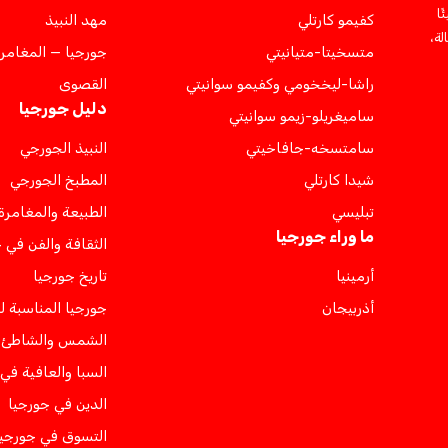
ئًا
كفيمو كارتلي
مهد النبيذ
لة،
متسخيتا-متيانيتي
جورجيا — المغامر
راشا-ليخخومي وكفيمو سوانيتي
القصوى
دليل جورجيا
ساميغريلو-زيمو سوانيتي
سامتسخه-جافاخيتي
النبيذ الجورجي
شيدا كارتلي
المطبخ الجورجي
تبليسي
الطبيعة والمغامرة
ما وراء جورجيا
الثقافة والفن في 
أرمينيا
تاريخ جورجيا
أذربيجان
جورجيا المناسبة ل
الشمس والشاطئ ف
السبا والعافية في
الدين في جورجيا
التسوق في جورجيا