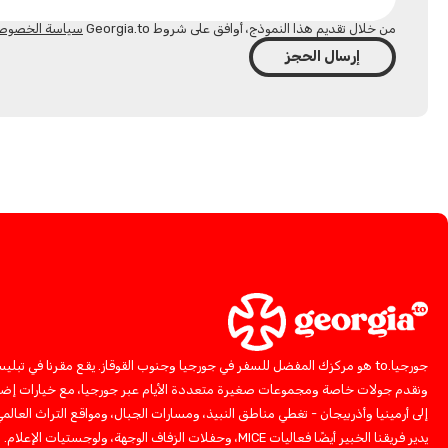
من خلال تقديم هذا النموذج، أوافق على شروط Georgia.to
سياسة الخصوص
إرسال الحجز
جورجيا.to هو مركزك المفضل للسفر في جورجيا وجنوب القوقاز. يقع مقرنا في تبلي
ونقدم جولات خاصة ومجموعات صغيرة متعددة الأيام عبر جورجيا، مع خيارات إضا
إلى أرمينيا وأذربيجان - تغطي مناطق النبيذ، ومسارات الجبال، ومواقع التراث العالمي
يدير فريقنا الخبير أيضًا فعاليات MICE، وحفلات الزفاف الوجهة، ولوجستيات الإعلام.