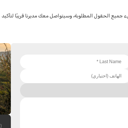
جز مغامرة في براري Vashlovani. يرجى ملء جميع الحقول المطلوبة، وسيتواصل معك مديرنا قريبًا لتأكيد
)