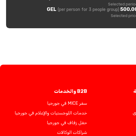
Selected perio
500,00 GE
(per person for 3 people group)
Selected pric
ة
B2B والخدمات
سفر MICE في جورجيا
ى
خدمات اللوجستيات والإعلام في جورجيا
حفل زفاف في جورجيا
شراكات الوكالات