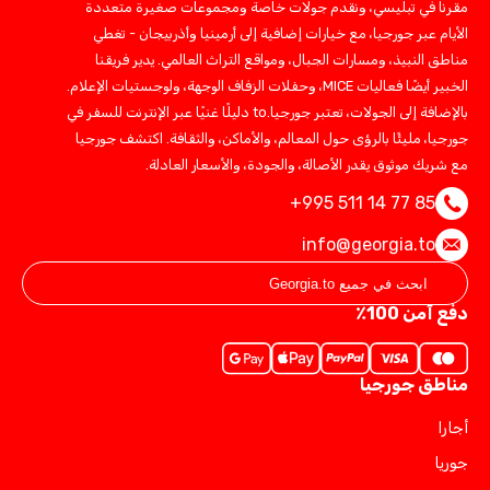
مقرنا في تبليسي، ونقدم جولات خاصة ومجموعات صغيرة متعددة
الأيام عبر جورجيا، مع خيارات إضافية إلى أرمينيا وأذربيجان - تغطي
مناطق النبيذ، ومسارات الجبال، ومواقع التراث العالمي. يدير فريقنا
الخبير أيضًا فعاليات MICE، وحفلات الزفاف الوجهة، ولوجستيات الإعلام.
بالإضافة إلى الجولات، تعتبر جورجيا.to دليلًا غنيًا عبر الإنترنت للسفر في
جورجيا، مليئًا بالرؤى حول المعالم، والأماكن، والثقافة. اكتشف جورجيا
مع شريك موثوق يقدر الأصالة، والجودة، والأسعار العادلة.
+995 511 14 77 85
info@georgia.to
دفع آمن 100٪
مناطق جورجيا
أجارا
جوريا