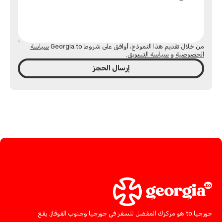
من خلال تقديم هذا النموذج، أوافق على شروط Georgia.to
سياسة
الخصوصية
و
سياسة التسويق
.
إرسال الحجز
جورجيا.to هو مركزك المفضل للسفر في جورجيا وجنوب القوقاز. يقع