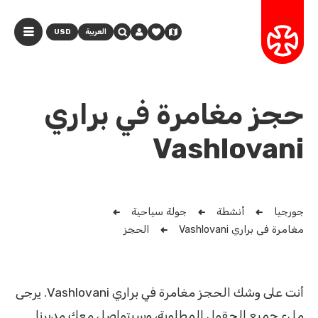
العربية
USD
حجز مغامرة في براري
Vashlovani
جورجيا
أنشطة
جولة سياحية
مغامرة في براري Vashlovani
الحجز
أنت على وشك الحجز مغامرة في براري Vashlovani. يرجى
ملء جميع الحقول المطلوبة، وسيتواصل معك مديرنا