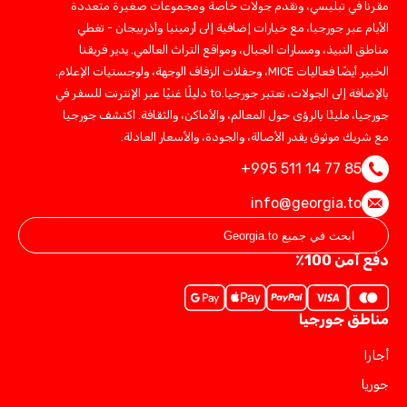
مقرنا في تبليسي، ونقدم جولات خاصة ومجموعات صغيرة متعددة
الأيام عبر جورجيا، مع خيارات إضافية إلى أرمينيا وأذربيجان - تغطي
مناطق النبيذ، ومسارات الجبال، ومواقع التراث العالمي. يدير فريقنا
الخبير أيضًا فعاليات MICE، وحفلات الزفاف الوجهة، ولوجستيات الإعلام.
بالإضافة إلى الجولات، تعتبر جورجيا.to دليلًا غنيًا عبر الإنترنت للسفر في
جورجيا، مليئًا بالرؤى حول المعالم، والأماكن، والثقافة. اكتشف جورجيا
مع شريك موثوق يقدر الأصالة، والجودة، والأسعار العادلة.
+995 511 14 77 85
info@georgia.to
دفع آمن 100٪
مناطق جورجيا
أجارا
جوريا