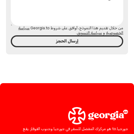
من خلال تقديم هذا النموذج، أوافق على شروط Georgia.to
سياسة
الخصوصية
و
سياسة التسويق
.
إرسال الحجز
جورجيا.to هو مركزك المفضل للسفر في جورجيا وجنوب القوقاز. يقع