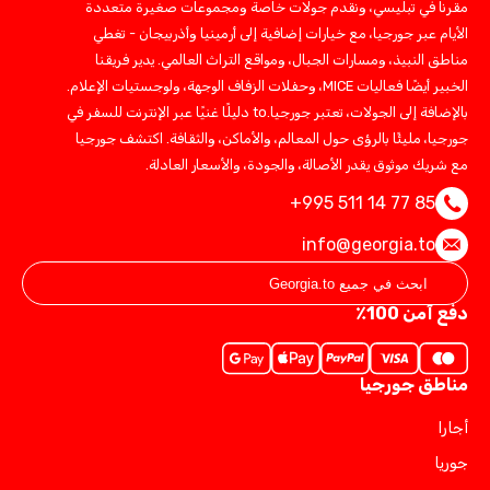
مقرنا في تبليسي، ونقدم جولات خاصة ومجموعات صغيرة متعددة
الأيام عبر جورجيا، مع خيارات إضافية إلى أرمينيا وأذربيجان - تغطي
مناطق النبيذ، ومسارات الجبال، ومواقع التراث العالمي. يدير فريقنا
الخبير أيضًا فعاليات MICE، وحفلات الزفاف الوجهة، ولوجستيات الإعلام.
بالإضافة إلى الجولات، تعتبر جورجيا.to دليلًا غنيًا عبر الإنترنت للسفر في
جورجيا، مليئًا بالرؤى حول المعالم، والأماكن، والثقافة. اكتشف جورجيا
مع شريك موثوق يقدر الأصالة، والجودة، والأسعار العادلة.
+995 511 14 77 85
info@georgia.to
دفع آمن 100٪
مناطق جورجيا
أجارا
جوريا