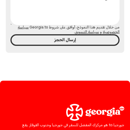
من خلال تقديم هذا النموذج، أوافق على شروط Georgia.to
سياسة
الخصوصية
و
سياسة التسويق
.
إرسال الحجز
جورجيا.to هو مركزك المفضل للسفر في جورجيا وجنوب القوقاز. يقع