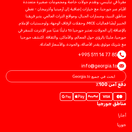
مقرنا في تبليسي، ونقدم جولات خاصة ومجموعات صغيرة متعددة
الأيام عبر جورجيا، مع خيارات إضافية إلى أرمينيا وأذربيجان - تغطي
مناطق النبيذ، ومسارات الجبال، ومواقع التراث العالمي. يدير فريقنا
الخبير أيضًا فعاليات MICE، وحفلات الزفاف الوجهة، ولوجستيات الإعلام.
بالإضافة إلى الجولات، تعتبر جورجيا.to دليلًا غنيًا عبر الإنترنت للسفر في
جورجيا، مليئًا بالرؤى حول المعالم، والأماكن، والثقافة. اكتشف جورجيا
مع شريك موثوق يقدر الأصالة، والجودة، والأسعار العادلة.
+995 511 14 77 85
info@georgia.to
دفع آمن 100٪
مناطق جورجيا
أجارا
جوريا