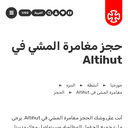
العربية
USD
حجز مغامرة المشي في
Altihut
جورجيا
أنشطة
التنزه
مغامرة المشي في Altihut
الحجز
أنت على وشك الحجز مغامرة المشي في Altihut. يرجى
ملء جميع الحقول المطلوبة، وسيتواصل معك مديرنا